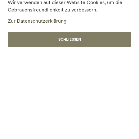
Wir verwenden auf dieser Website Cookies, um die
Gebrauchsfreundlichkeit zu verbessern.
Zur Datenschutzerklärung
ARBEITEN
SCHLIESSEN
Bilden und forschen
Das Epizentrum der
Künstlichen Intelligenz
MEHR ERFAHREN
Mit Lab42 hat Davos ein
Forschungszentrum, das weltweit für