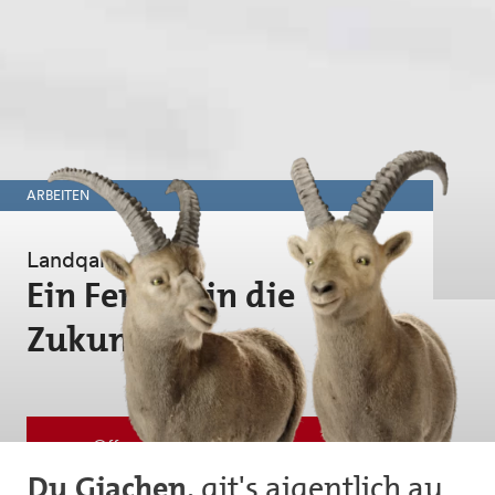
ARBEITEN
Landqart
Ein Fenster in die
Zukunft
Offene Stellen anzeigen
Du Giachen,
git's aigentlich au